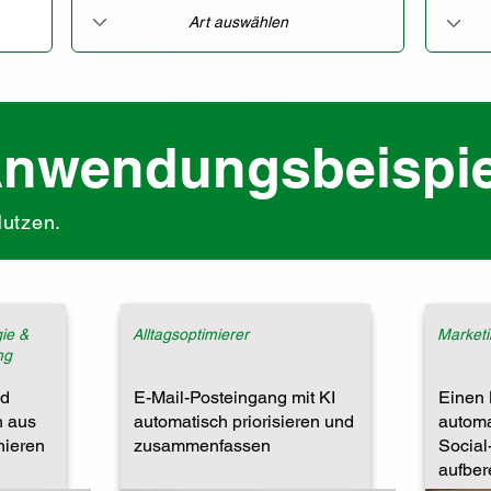
Anwendungsbeispie
Nutzen.
gie &
Alltagsoptimierer
Marketi
ng
nd
E-Mail-Posteingang mit KI
Einen 
h aus
automatisch priorisieren und
automa
hieren
zusammenfassen
Social
aufber