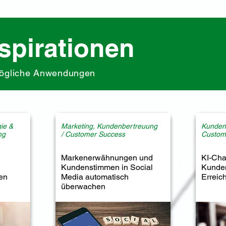
spirationen
 mögliche Anwendungen
gie &
Marketing, Kundenbertreuung
Kunden
ng
/ Customer Success
Custom
Markenerwähnungen und
KI-Cha
Kundenstimmen in Social
Kunden
en
Media automatisch
Erreic
überwachen