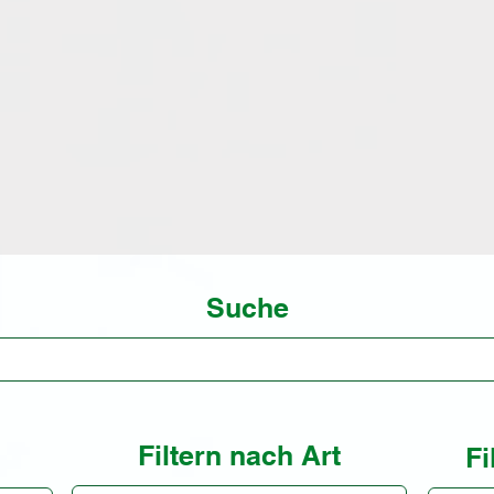
Tools, die von uns
ch als Möglichkeit
Seien Sie sich bew
den.
Informationen Sie
itere Informationen zu den vorgestellten Use Cases erhalten 
gerne auf Anfrage. Sofern möglich, nennen wir Ihnen auch da
eteiligte Unternehmen, damit dessen Erfahrungen für Ihr eigen
Projekt eingeordnet und genutzt werden können.
Suche
Filtern nach Art
h
Fi