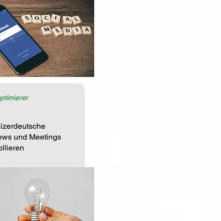
optimierer
izerdeutsche
iews und Meetings
ollieren