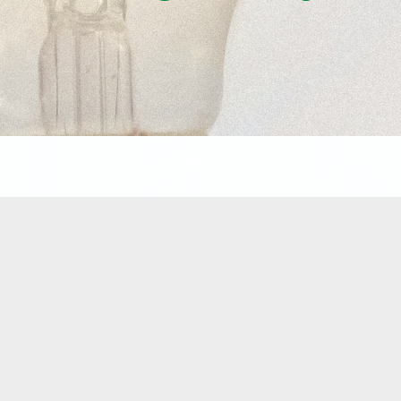
s
Da
wahl und
Datenschutz und Ve
er Anwendungen
Nutzung von KI-A
I) im Arbeitsalltag.
Priorität
haben. Ach
Informationen zu 
was heute möglich
nötigsten Daten zu 