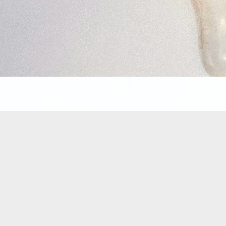
Hinwei
Diese Übersicht gilt als Aus
Inspirationsquelle möglich
von Künstlicher Intelligenz (K
Es geht darum aufzuzeigen, 