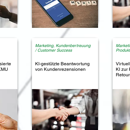
Marketing, Kundenbertreuung
Marketi
/ Customer Success
Produkt
sierte
KI-gestützte Beantwortung
Virtue
 KMU
von Kundenrezensionen
KI zur
Retou