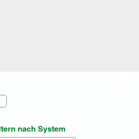
usst, welche (sensiblen)
 preisgeben.
Sie
s
es
ltern nach System