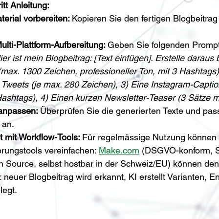
itt Anleitung:
erial vorbereiten: 
Kopieren Sie den fertigen Blogbeitrag
ulti-Plattform-Aufbereitung: 
Geben Sie folgenden Prompt
ier ist mein Blogbeitrag: [Text einfügen]. Erstelle daraus b
(max. 1300 Zeichen, professioneller Ton, mit 3 Hashtags)
 Tweets (je max. 280 Zeichen), 3) Eine Instagram-Caption 
ashtags), 4) Einen kurzen Newsletter-Teaser (3 Sätze mit
anpassen: 
Überprüfen Sie die generierten Texte und pass
 an.
t mit Workflow-Tools: 
Für regelmässige Nutzung können 
erungstools vereinfachen:
Make.com
 (DSGVO-konform, SO
n Source, selbst hostbar in der Schweiz/EU) können den
 neuer Blogbeitrag wird erkannt, KI erstellt Varianten, E
legt.