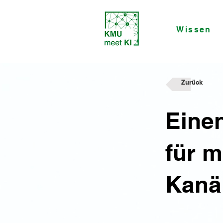
Wissen
Zurück
Eine
für m
Kanäl