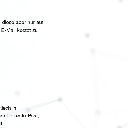
n diese aber nur auf
 E-Mail kostet zu
ng & Anleitung
isch in 
en LinkedIn-Post, 
t.