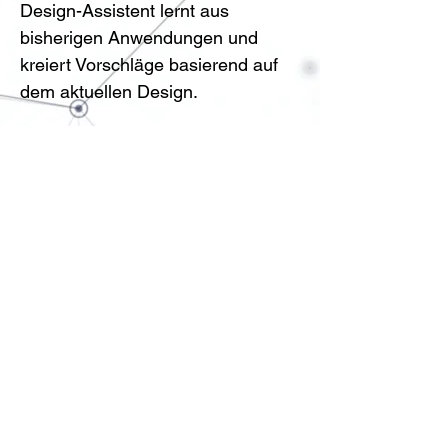
Design-Assistent lernt aus 
bisherigen Anwendungen und 
kreiert Vorschläge basierend auf 
dem aktuellen Design.
Beispiele:
KI-basierte Optimierung von 
Design Workflows durch 
SOLIDWORKS
 und weiteren
Vorheriger
Nächster
Kontakt
|
Feedbackformular