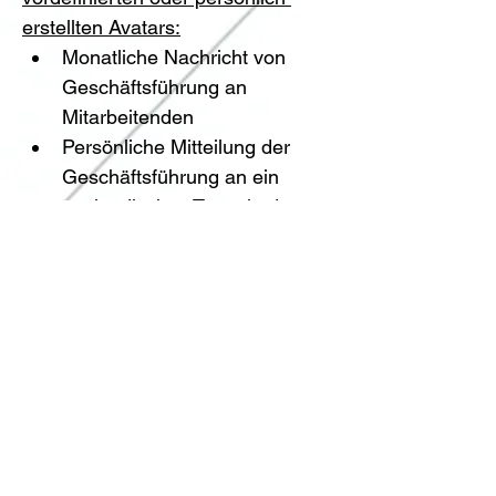
erstellten Avatars:
Monatliche Nachricht von 
Geschäftsführung an 
Mitarbeitenden
Persönliche Mitteilung der 
Geschäftsführung an ein 
ausländisches Team in deren 
Landessprache (z.B. 
Neujahresglückwünsche auf 
Spanisch)
Digitale Weihnachtskarte als 
Video mit Grussbotschaft
E-Learning Videos wie z.B. 
Sicherheitsvideos oder zum 
Thema Führung
Produktdemos