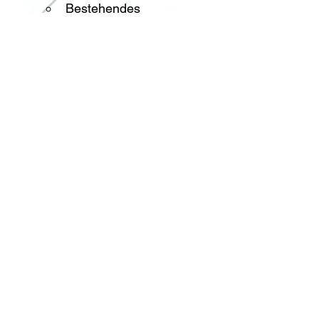
Bestehendes 
Marketingkonzept prüfen 
und gegenchecken 
(Achtung: sensible Daten 
anonymisieren / 
entfernen)
Neues Marketingkonzept 
erstellen auf Basis der 
Erwartungen und bereits 
bestehenden Ideen
Vorheriger
Nächster
Kontakt
|
Feedbackformular