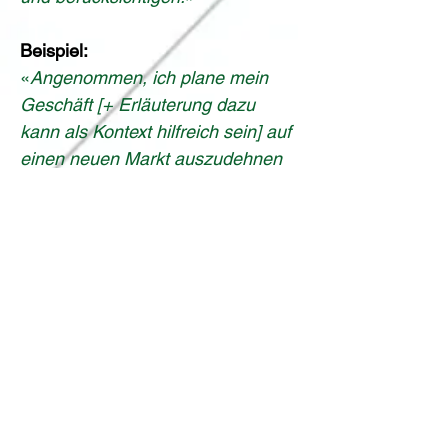
Beispiel:
«
Angenommen, ich plane mein 
Geschäft [+ Erläuterung dazu 
kann als Kontext hilfreich sein] auf 
einen neuen Markt auszudehnen 
und möchte sicherstellen, dass ich 
alle potenziellen Risiken und 
Denkfehler verstehe und 
berücksichtige. Könntest du die 
möglichen Denkfehler 
identifizieren, die Unternehmer in 
solchen Situationen machen? 
Welche Fehler könnten zum 
Scheitern führen? Und wie könnte 
ich mithilfe des invertierten 