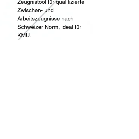
Zeugnistool für qualifizierte 
Zwischen- und 
Arbeitszeugnisse nach 
Schweizer Norm, ideal für 
KMU.
Zeugnis.ai
oder
Arbeitszeugnis.tech
: Ermöglic
ht die Erstellung 
personalisierter qualifizierter 
Arbeitszeugnisse in wenigen 
Minuten, unterstützt durch KI.
Ebenfalls können auch KI-
Tools wie 
ChatGPT 
& Co. für 
die Erstellung von passenden 
Formulierungen für das 
Zeugnis erstellt werden.