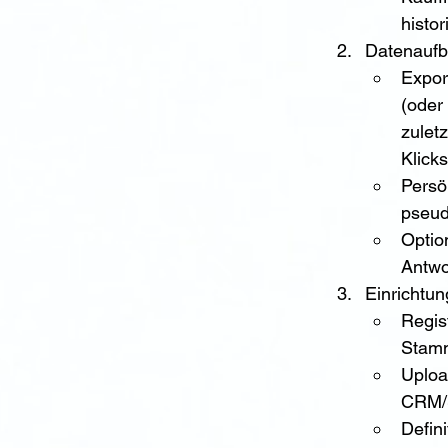
histo
Datenaufb
Expor
(oder
zulet
Klicks
Persö
pseud
Optio
Antwo
Einrichtun
Regis
Stam
Uploa
CRM/S
Defin