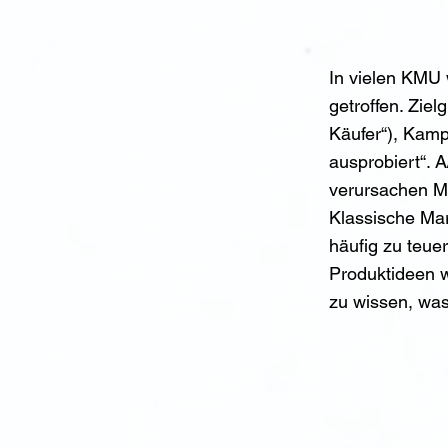
In vielen KMU
getroffen. Zie
Käufer“), Kam
ausprobiert“. 
verursachen Me
Klassische Mar
häufig zu teu
Produktideen w
zu wissen, was