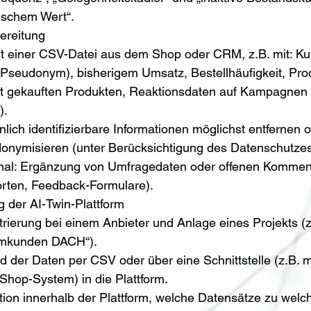
rischem Wert“.
ereitung
t einer CSV-Datei aus dem Shop oder CRM, z.B. mit: 
 Pseudonym), bisherigem Umsatz, Bestellhäufigkeit, Pro
zt gekauften Produkten, Reaktionsdaten auf Kampagnen 
).
nlich identifizierbare Informationen möglichst entfernen o
onymisieren (unter Berücksichtigung des Datenschutzes
nal: Ergänzung von Umfragedaten oder offenen Kommen
rten, Feedback-Formulare).
g der AI-Twin-Plattform
trierung bei einem Anbieter und Anlage eines Projekts (z
mkunden DACH“).
d der Daten per CSV oder über eine Schnittstelle (z.B. m
hop-System) in die Plattform.
ition innerhalb der Plattform, welche Datensätze zu we