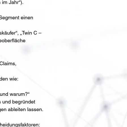
im Jahr“).
e Segment einen 
käufer“, „Twin C – 
eoberfläche 
Claims, 
den wie:
n und warum?“
s und begründet 
en ableiten lassen.
heidungsfaktoren: