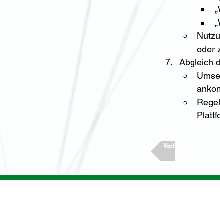
„
„
Nutzu
oder 
Abgleich 
Umset
ankom
Regel
Platt
Vorheriger