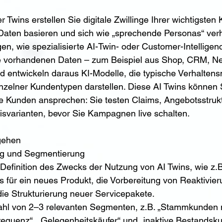
r Twins erstellen Sie digitale Zwillinge Ihrer wichtigste
 Daten basieren und sich wie „sprechende Personas“ verh
en, wie spezialisierte AI-Twin- oder Customer-Intelligen
re vorhandenen Daten – zum Beispiel aus Shop, CRM, New
 entwickeln daraus KI-Modelle, die typische Verhaltens
nzelner Kundentypen darstellen. Diese AI Twins können 
te Kunden ansprechen: Sie testen Claims, Angebotsstruk
isvarianten, bevor Sie Kampagnen live schalten.
gehen
ng und Segmentierung
 Definition des Zwecks der Nutzung von AI Twins, wie z.B
s für ein neues Produkt, die Vorbereitung von Reaktivi
die Strukturierung neuer Servicepakete.
hl von 2–3 relevanten Segmenten, z.B. „Stammkunden m
requenz“, „Gelegenheitskäufer“ und „inaktive Bestands