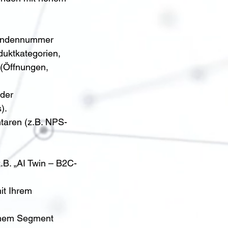
Kundennummer 
duktkategorien, 
(Öffnungen, 
der 
).
taren (z.B. NPS-
.B. „AI Twin – B2C-
it Ihrem 
lchem Segment 