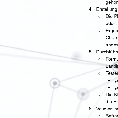
gehör
Erstellung 
Die Pl
oder 
Ergeb
Churn
anges
Durchführ
Formu
Landi
Teste
„
„
Die K
die R
Validieru
Befra