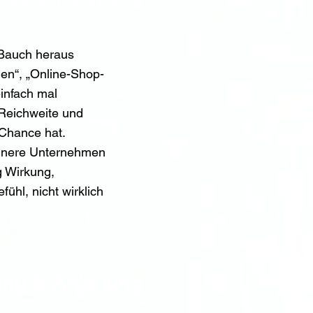
 Bauch heraus
den“, „Online-Shop-
infach mal
 Reichweite und
 Chance hat.
einere Unternehmen
g Wirkung,
ühl, nicht wirklich
ng & Anleitung