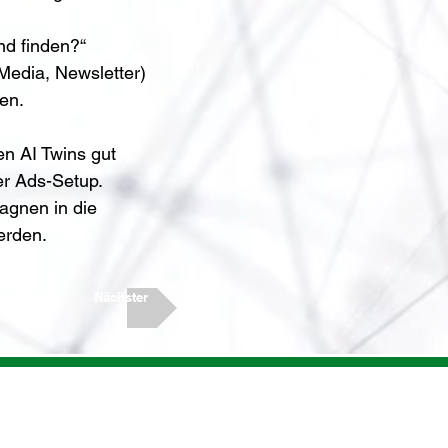
d finden?“
Media, Newsletter) 
en.
n AI Twins gut 
er Ads-Setup.
gnen in die 
erden.
Nächster