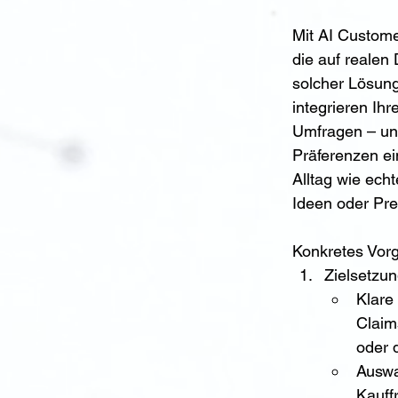
Mit AI Custome
die auf realen
solcher Lösung
integrieren Ih
Umfragen – und
Präferenzen ei
Alltag wie ech
Ideen oder Pre
Konkretes Vor
Zielsetzu
Klare
Claim
oder 
Auswa
Kauff