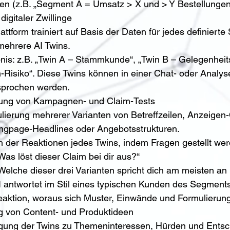
en (z.B. „Segment A = Umsatz > X und > Y Bestellungen 
digitaler Zwillinge
attform trainiert auf Basis der Daten für jedes definiert
mehrere AI Twins.
nis: z.B. „Twin A – Stammkunde“, „Twin B – Gelegenheits
-Risiko“. Diese Twins können in einer Chat- oder Analys
prochen werden.
ung von Kampagnen- und Claim-Tests
lierung mehrerer Varianten von Betreffzeilen, Anzeigen-
ngpage-Headlines oder Angebotsstrukturen.
n der Reaktionen jedes Twins, indem Fragen gestellt wer
Was löst dieser Claim bei dir aus?“
Welche dieser drei Varianten spricht dich am meisten a
I antwortet im Stil eines typischen Kunden des Segment
eaktion, woraus sich Muster, Einwände und Formulierung
ng von Content- und Produktideen
gung der Twins zu Themeninteressen, Hürden und Entsc