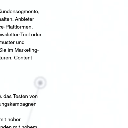
n Kundensegmente, 
alten. Anbieter 
ce-Plattformen, 
sletter-Tool oder 
muster und 
Sie im Marketing-
turen, Content-
. das Testen von 
erungskampagnen 
it hoher 
kunden mit hohem 